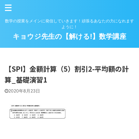
数学の授業をメインに発信していきます！頑張るあなたの力になれます
ように！
キョウジ先生の【解ける!】数学講座
【SPI】金額計算（5）割引2-平均額の計
算_基礎演習1
2020年8月23日