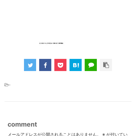
-
comment
メールアドレスが公開されることはありません。
※
が付いてい