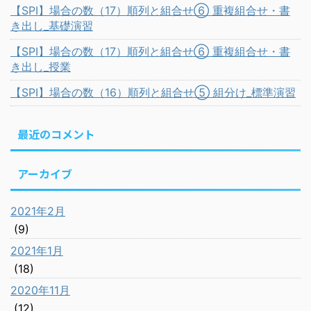
【SPI】場合の数（17）順列と組合せ⑥ 重複組合せ・書
き出し_基礎演習
【SPI】場合の数（17）順列と組合せ⑥ 重複組合せ・書
き出し_授業
【SPI】場合の数（16）順列と組合せ⑤ 組分け_標準演習
最近のコメント
アーカイブ
2021年2月
(9)
2021年1月
(18)
2020年11月
(12)