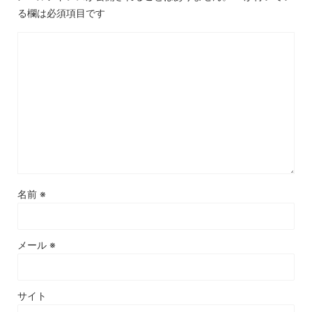
る欄は必須項目です
名前
※
メール
※
サイト