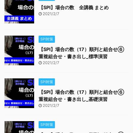
【SPI】場合の数 全講義 まとめ
2021/2/7
SPI対策
【SPI】場合の数（17）順列と組合せ⑥
重複組合せ・書き出し_標準演習
2021/2/7
SPI対策
【SPI】場合の数（17）順列と組合せ⑥
重複組合せ・書き出し_基礎演習
2021/2/7
SPI対策