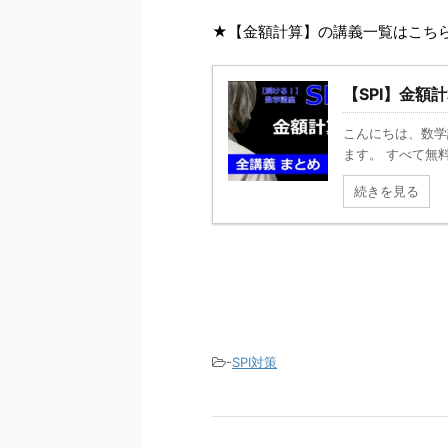
★【金額計算】の講義一覧はこち
【SPI】金額
こんにちは、数学
ます。 すべて無
続きを見る
-
SPI対策