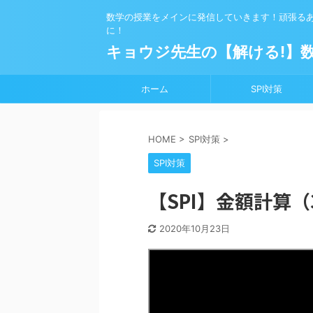
数学の授業をメインに発信していきます！頑張る
に！
キョウジ先生の【解ける!】
ホーム
SPI対策
HOME
>
SPI対策
>
SPI対策
【SPI】金額計算
2020年10月23日