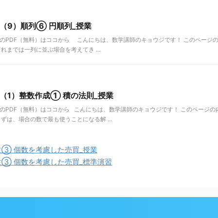
数（9）順列⑥ 円順列_授業
のPDF（無料）はココから こんにちは、数学講師のキョウジです！ このページの
れまでは一列に並ぶ場合を考えてき ...
数（1）整数作成① 積の法則_授業
のPDF（無料）はココから こんにちは、数学講師のキョウジです！ このページの
ずは、場合の数で最も使うことになる解 ...
益③ 個数を考慮した売買_授業
益③ 個数を考慮した売買_標準演習