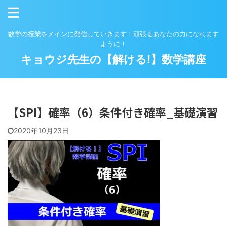
数学の授業をメインに発信していきます！頑張るあなたの力になれます
ように！
キョウジ先生の【解ける!】数学講座
【SPI】確率（6）条件付き確率_基礎演習
2020年10月23日