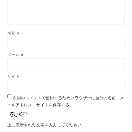
名前
※
メール
※
サイト
次回のコメントで使用するためブラウザーに自分の名前、メ
ールアドレス、サイトを保存する。
上に表示された文字を入力してください。