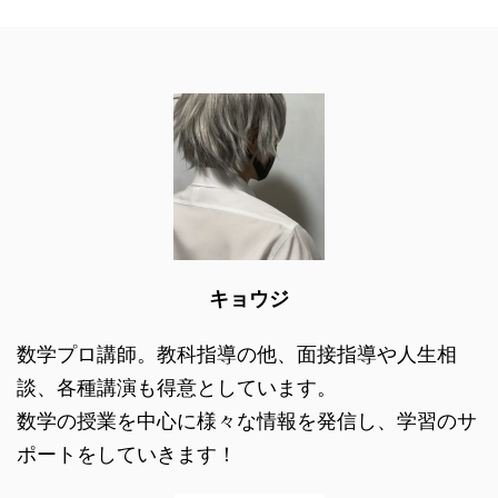
キョウジ
数学プロ講師。教科指導の他、面接指導や人生相
談、各種講演も得意としています。
数学の授業を中心に様々な情報を発信し、学習のサ
ポートをしていきます！