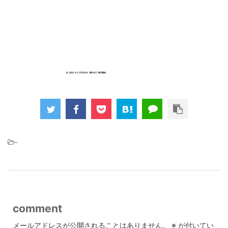
-
comment
メールアドレスが公開されることはありません。
※
が付いてい