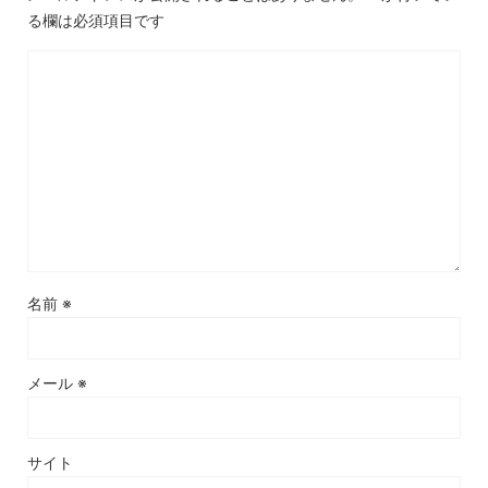
る欄は必須項目です
名前
※
メール
※
サイト