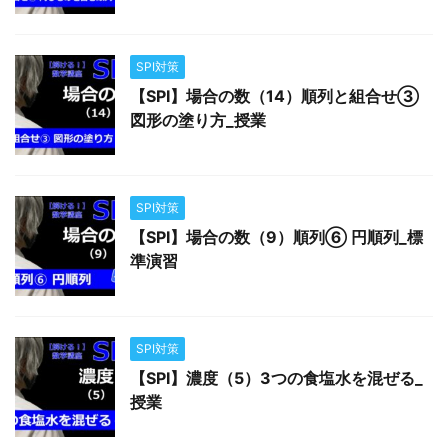
SPI対策
【SPI】場合の数（14）順列と組合せ③
図形の塗り方_授業
SPI対策
【SPI】場合の数（9）順列⑥ 円順列_標
準演習
SPI対策
【SPI】濃度（5）3つの食塩水を混ぜる_
授業