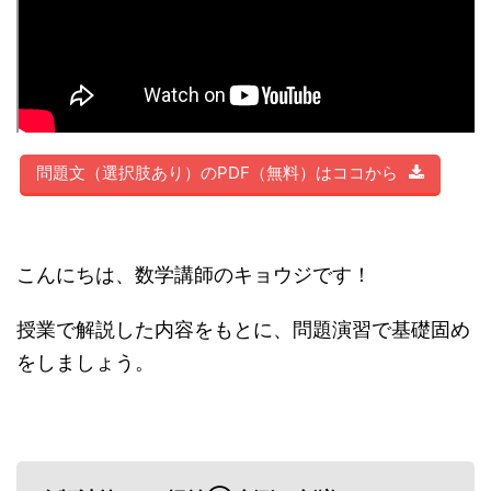
問題文（選択肢あり）のPDF（無料）はココから
こんにちは、数学講師のキョウジです！
授業で解説した内容をもとに、問題演習で基礎固め
をしましょう。