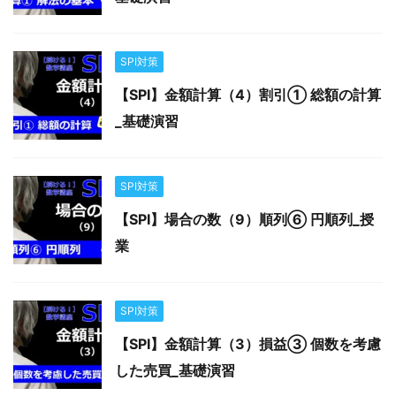
SPI対策
【SPI】金額計算（4）割引① 総額の計算
_基礎演習
SPI対策
【SPI】場合の数（9）順列⑥ 円順列_授
業
SPI対策
【SPI】金額計算（3）損益③ 個数を考慮
した売買_基礎演習