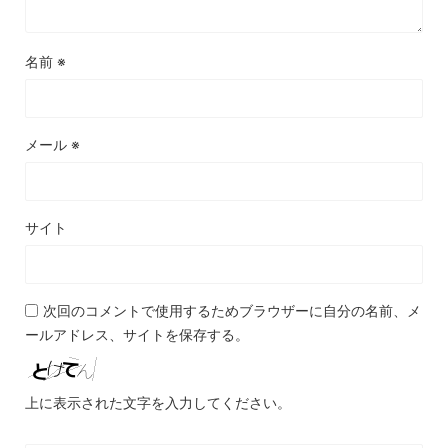
名前
※
メール
※
サイト
次回のコメントで使用するためブラウザーに自分の名前、メ
ールアドレス、サイトを保存する。
上に表示された文字を入力してください。