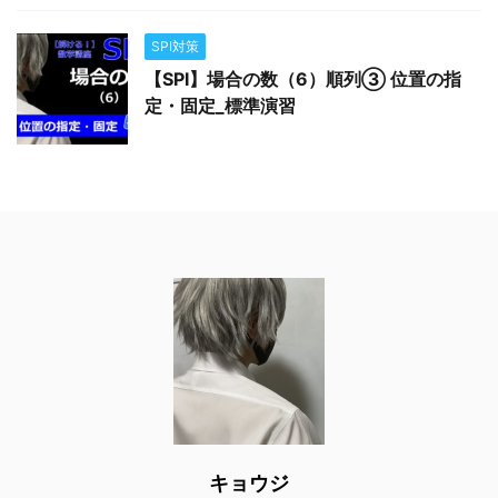
SPI対策
【SPI】場合の数（6）順列③ 位置の指
定・固定_標準演習
キョウジ