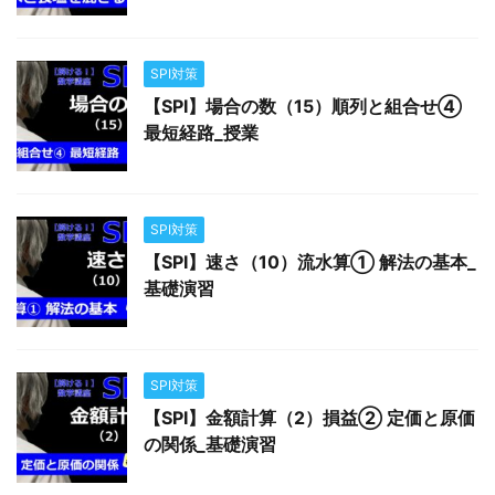
SPI対策
【SPI】場合の数（15）順列と組合せ④
最短経路_授業
SPI対策
【SPI】速さ（10）流水算① 解法の基本_
基礎演習
SPI対策
【SPI】金額計算（2）損益② 定価と原価
の関係_基礎演習