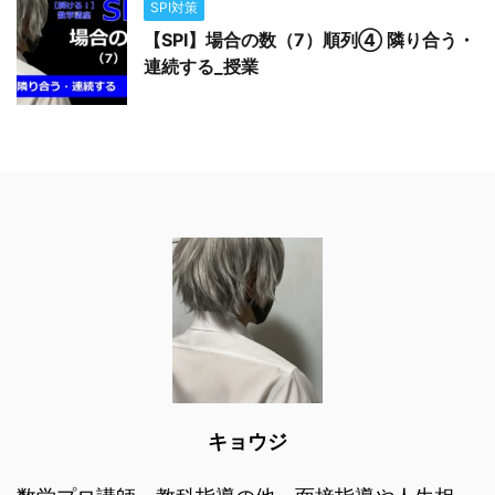
SPI対策
【SPI】場合の数（7）順列④ 隣り合う・
連続する_授業
キョウジ