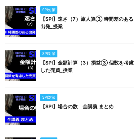
SPI対策
【SPI】速さ（7）旅人算③ 時間差のある
出発_授業
SPI対策
【SPI】金額計算（3）損益③ 個数を考慮
した売買_授業
SPI対策
【SPI】場合の数 全講義 まとめ