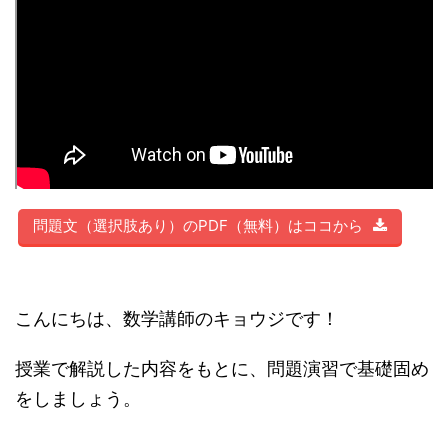
問題文（選択肢あり）のPDF（無料）はココから
こんにちは、数学講師のキョウジです！
授業で解説した内容をもとに、問題演習で基礎固め
をしましょう。