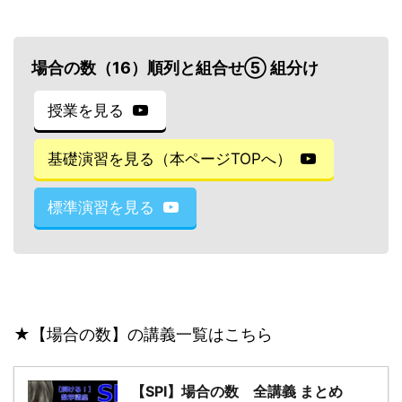
場合の数（16）順列と組合せ⑤ 組分け
授業を見る
基礎演習を見る（本ページTOPへ）
標準演習を見る
★【場合の数】の講義一覧はこちら
【SPI】場合の数 全講義 まとめ