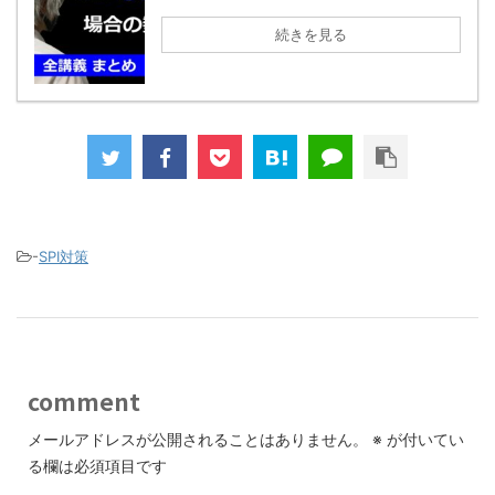
続きを見る
-
SPI対策
comment
メールアドレスが公開されることはありません。
※
が付いてい
る欄は必須項目です