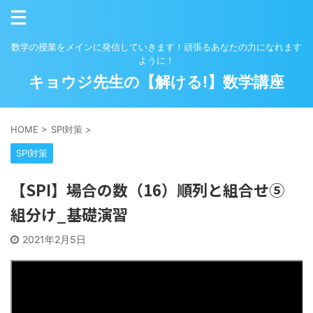
数学の授業をメインに発信していきます！頑張るあなたの力になれます
ように！
キョウジ先生の【解ける!】数学講座
HOME
>
SPI対策
>
SPI対策
【SPI】場合の数（16）順列と組合せ⑤
組分け_基礎演習
2021年2月5日