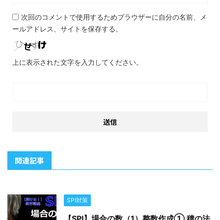
次回のコメントで使用するためブラウザーに自分の名前、メ
ールアドレス、サイトを保存する。
上に表示された文字を入力してください。
関連記事
SPI対策
【SPI】場合の数（1）整数作成① 積の法