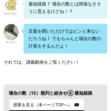
最短経路？ 場合の数とは関係なさそ
うに思えるけどね！？
みゅうねこ
言葉を聞いただけではピンと来ない
だろうね！ でもちゃんと場合の数の
キョウジ
計算をするんだよ！
それでは、講義動画をご覧ください！
場合の数（15）順列と組合せ④ 最短経路
授業を見る（本ページTOPへ）