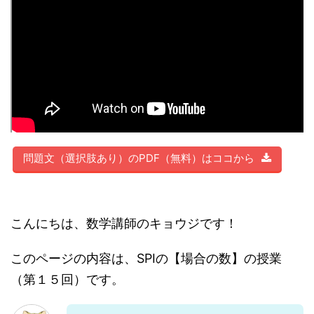
問題文（選択肢あり）のPDF（無料）はココから
こんにちは、数学講師のキョウジです！
このページの内容は、SPIの【場合の数】の授業
（第１５回）です。