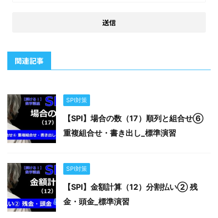
関連記事
SPI対策
【SPI】場合の数（17）順列と組合せ⑥
重複組合せ・書き出し_標準演習
SPI対策
【SPI】金額計算（12）分割払い② 残
金・頭金_標準演習