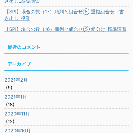
き出し_基礎演習
【SPI】場合の数（17）順列と組合せ⑥ 重複組合せ・書
き出し_授業
【SPI】場合の数（16）順列と組合せ⑤ 組分け_標準演習
最近のコメント
アーカイブ
2021年2月
(9)
2021年1月
(18)
2020年11月
(12)
2020年10月