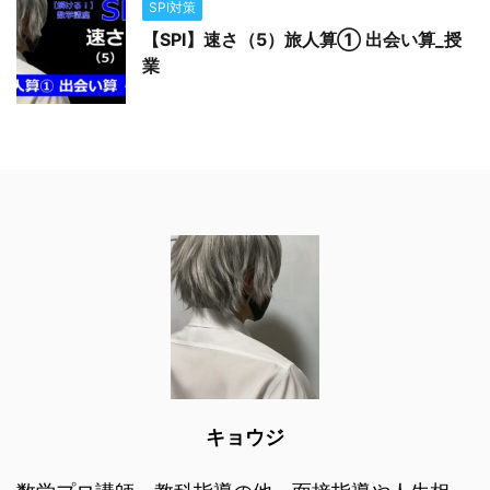
SPI対策
【SPI】速さ（5）旅人算① 出会い算_授
業
キョウジ