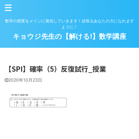
数学の授業をメインに発信していきます！頑張るあなたの力になれます
ように！
キョウジ先生の【解ける!】数学講座
【SPI】確率（5）反復試行_授業
2020年10月23日